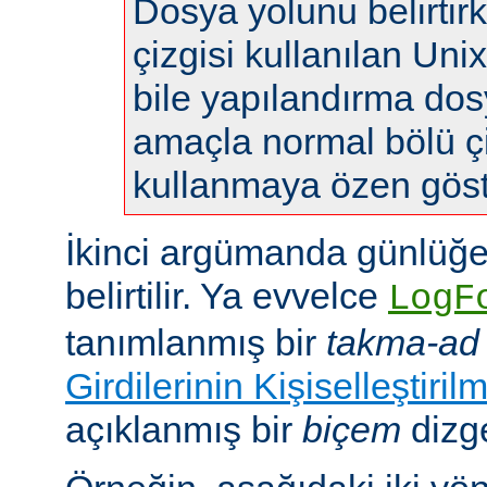
Dosya yolunu belirtir
çizgisi kullanılan Uni
bile yapılandırma do
amaçla normal bölü çi
kullanmaya özen göste
İkinci argümanda günlüğe
belirtilir. Ya evvelce
LogF
tanımlanmış bir
takma-ad
Girdilerinin Kişiselleştiril
açıklanmış bir
biçem
dizge