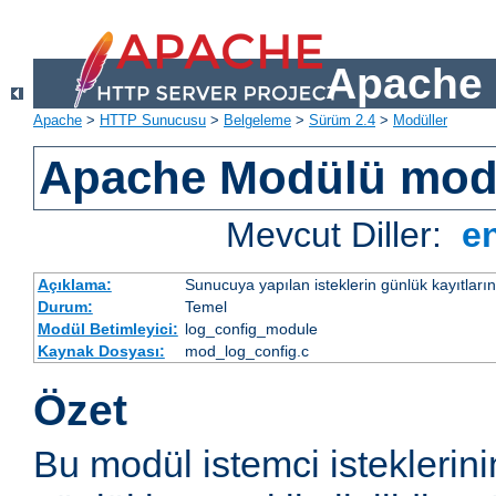
Apache 
Apache
>
HTTP Sunucusu
>
Belgeleme
>
Sürüm 2.4
>
Modüller
Apache Modülü mod
Mevcut Diller:
e
Açıklama:
Sunucuya yapılan isteklerin günlük kayıtların
Durum:
Temel
Modül Betimleyici:
log_config_module
Kaynak Dosyası:
mod_log_config.c
Özet
Bu modül istemci isteklerin