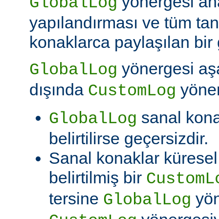
yönergesi an
GlobalLog
yapılandırması ve tüm tan
konaklarca paylaşılan bir 
yönergesi aşa
GlobalLog
dışında
yöner
CustomLog
sanal kon
GlobalLog
belirtilirse geçersizdir.
Sanal konaklar kürese
belirtilmiş bir
CustomL
tersine
yön
GlobalLog