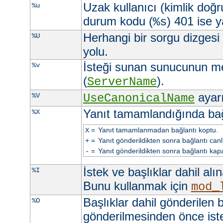
Uzak kullanıcı (kimlik doğ
%u
durum kodu (
) 401 ise ya
%s
Herhangi bir sorgu dizgesi
%U
yolu.
İsteği sunan sunucunun m
%v
(
).
ServerName
ayarı 
%V
UseCanonicalName
Yanıt tamamlandığında ba
%X
=
Yanıt tamamlanmadan bağlantı koptu.
X
=
Yanıt gönderildikten sonra bağlantı canlı 
+
=
Yanıt gönderildikten sonra bağlantı kapa
-
İstek ve başlıklar dahil alı
%I
Bunu kullanmak için
mod_
Başlıklar dahil gönderilen b
%O
gönderilmesinden önce iste