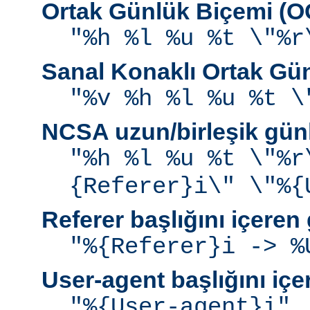
Ortak Günlük Biçemi (
"%h %l %u %t \"%r
Sanal Konaklı Ortak Gü
"%v %h %l %u %t \
NCSA uzun/birleşik gün
"%h %l %u %t \"%r
{Referer}i\" \"%{
Referer başlığını içeren
"%{Referer}i -> %
User-agent başlığını iç
"%{User-agent}i"