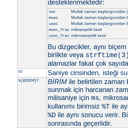
desteklenmektedir:
Mutlak zaman başlangıcından (
sec
Mutlak zaman başlangıcından be
msec
Mutlak zaman başlangıcından b
usec
milisaniyelik kesir
msec_frac
mikrosaniyelik kesir
usec_frac
Bu dizgecikler, aynı biçem d
birlikte veya
strftime(3
alamazlar fakat çok sayıd
Saniye cinsinden, isteği 
%T
BİRİM
ile belirtilen zaman 
%{
BİRİM
}T
sunmak için harcanan zama
milisaniye için
, mikrosa
ms
kullanımı birimsiz
ile ay
%T
ile aynı sonucu verir. Bi
%D
sonrasında geçerlidir.