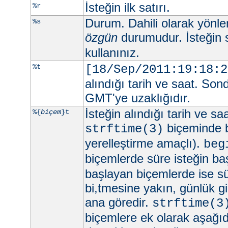
İsteğin ilk satırı.
%r
Durum. Dahili olarak yönlend
%s
özgün
durumudur. İsteğin 
kullanınız.
%t
[18/Sep/2011:19:18:2
alındığı tarih ve saat. Son
GMT'ye uzaklığıdır.
İsteğin alındığı tarih ve sa
%{
biçem
}t
biçeminde be
strftime(3)
yerelleştirme amaçlı).
beg
biçemlerde süre isteğin ba
başlayan biçemlerde ise sü
bi,tmesine yakın, günlük gi
ana göredir.
strftime(3
biçemlere ek olarak aşağıd