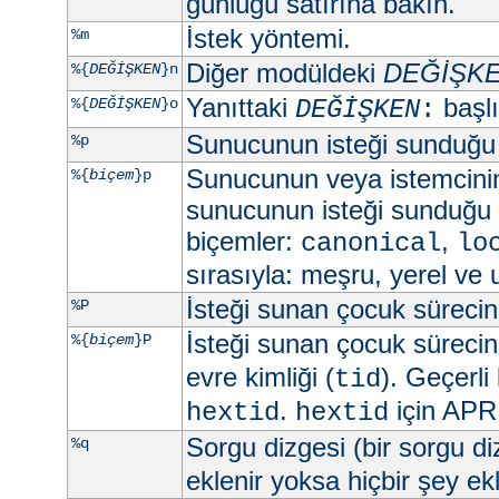
günlüğü satırına bakın.
İstek yöntemi.
%m
Diğer modüldeki
DEĞİŞK
%{
DEĞİŞKEN
}n
Yanıttaki
başlık
%{
DEĞİŞKEN
}o
DEĞİŞKEN
:
Sunucunun isteği sunduğu
%p
Sunucunun veya istemcini
%{
biçem
}p
sunucunun isteği sunduğu 
biçemler:
,
canonical
lo
sırasıyla: meşru, yerel ve 
İsteği sunan çocuk sürecin 
%P
İsteği sunan çocuk sürecin 
%{
biçem
}P
evre kimliği (
). Geçerli
tid
.
için APR 
hextid
hextid
Sorgu dizgesi (bir sorgu d
%q
eklenir yoksa hiçbir şey e