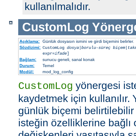
kullanılmalıdır.
CustomLog
Yönerg
Açıklama:
Günlük dosyasın ismini ve girdi biçemini belirler.
Sözdizimi:
CustomLog
dosya
|
borulu-süreç
biçem
|
tak
expr=
ifade
]
Bağlam:
sunucu geneli, sanal konak
Durum:
Temel
Modül:
mod_log_config
yönergesi ist
CustomLog
kaydetmek için kullanılır. 
günlük biçemi belirtilebili
isteğin özelliklerine bağlı
değişkenleri vasıtasıyla şar