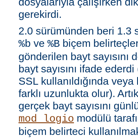
dosyalarıyla çalışırken di
gerekirdi.
2.0 sürümünden beri 1.3
ve
biçem belirteçler
%b
%B
gönderilen bayt sayısını d
bayt sayısını ifade ederdi 
SSL kullanıldığında veya
farklı uzunlukta olur). Art
gerçek bayt sayısını günl
modülü taraf
mod_logio
biçem belirteci kullanılmak