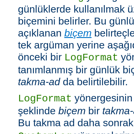
günlüklerde kullanılmak 
biçemini belirler. Bu günl
açıklanan
biçem
belirteçl
tek argüman yerine aşağıd
önceki bir
yö
LogFormat
tanımlanmış bir günlük bi
takma-ad
da belirtilebilir.
yönergesinin 
LogFormat
şeklinde
biçem
bir
takma-
Bu takma ad daha sonrak