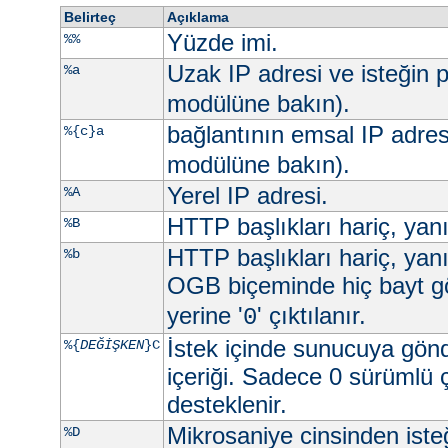
Belirteç
Açıklama
Yüzde imi.
%%
Uzak IP adresi ve isteğin p
%a
modülüne bakın).
bağlantının emsal IP adres
%{c}a
modülüne bakın).
Yerel IP adresi.
%A
HTTP başlıkları hariç, yan
%B
HTTP başlıkları hariç, yan
%b
OGB biçeminde hiç bayt g
yerine '
' çıktılanır.
0
İstek içinde sunucuya gön
%{
DEĞİŞKEN
}C
içeriği. Sadece 0 sürümlü 
desteklenir.
Mikrosaniye cinsinden ist
%D