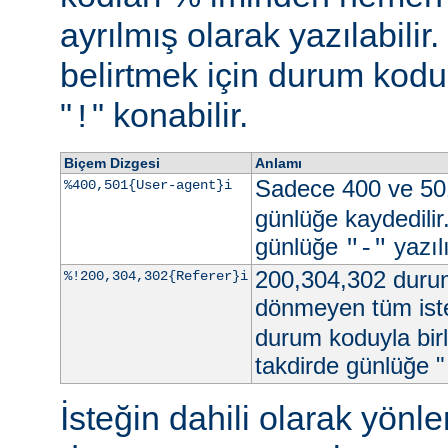
ayrılmış olarak yazılabili
belirtmek için durum kodu 
"
" konabilir.
!
Biçem Dizgesi
Anlamı
Sadece 400 ve 50
%400,501{User-agent}i
günlüğe kaydedilir
günlüğe
yazılı
"-"
200,304,302 durum
%!200,304,302{Referer}i
dönmeyen tüm iste
durum koduyla birl
takdirde günlüğe "
İsteğin dahili olarak yön