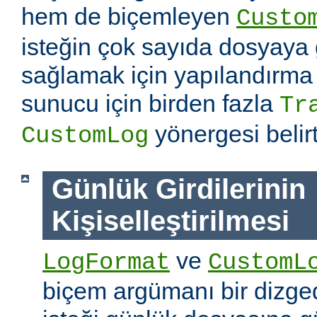
hem de biçemleyen
Custo
isteğin çok sayıda dosyaya
sağlamak için yapılandırma
sunucu için birden fazla
Tr
yönergesi belirti
CustomLog
Günlük Girdilerinin
Kişiselleştirilmesi
ve
LogFormat
CustomL
biçem argümanı bir dizged