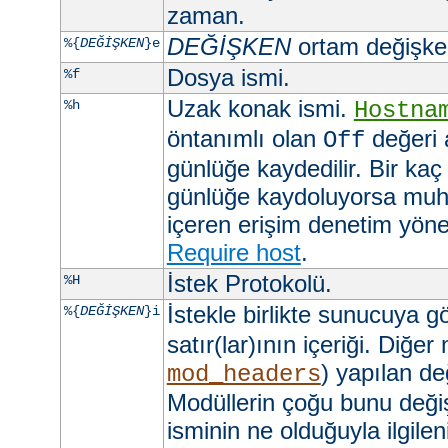
zaman.
DEĞİŞKEN
ortam değişkeni
%{
DEĞİŞKEN
}e
Dosya ismi.
%f
Uzak konak ismi.
%h
Hostna
öntanımlı olan
değeri 
Off
günlüğe kaydedilir. Bir kaç
günlüğe kaydoluyorsa muht
içeren erişim denetim yöner
Require host
.
İstek Protokolü.
%H
İstekle birlikte sunucuya 
%{
DEĞİŞKEN
}i
satır(lar)ının içeriği. Diğer
) yapılan değ
mod_headers
Modüllerin çoğu bunu değişt
isminin ne olduğuyla ilgilen