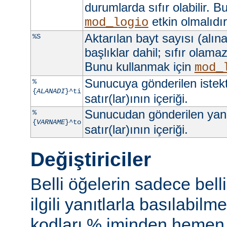
durumlarda sıfır olabilir. 
etkin olmalıdır
mod_logio
Aktarılan bayt sayısı (alına
%S
başlıklar dahil; sıfır olama
Bunu kullanmak için
mod_
Sunucuya gönderilen istek
%
{
ALANADI
}^ti
satır(lar)ının içeriği.
Sunucudan gönderilen yan
%
{
VARNAME
}^to
satır(lar)ının içeriği.
Değiştiriciler
Belli öğelerin sadece bell
ilgili yanıtlarla basılabil
kodları % iminden hemen s