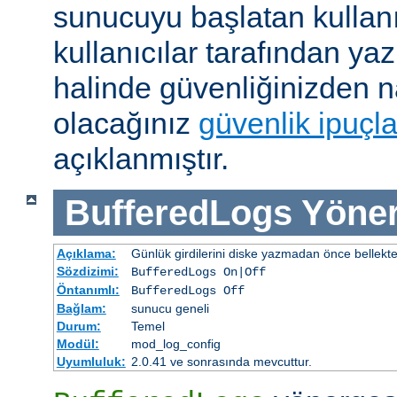
sunucuyu başlatan kullanı
kullanıcılar tarafından yaz
halinde güvenliğinizden n
olacağınız
güvenlik ipuçla
açıklanmıştır.
BufferedLogs
Yöner
Açıklama:
Günlük girdilerini diske yazmadan önce bellekt
Sözdizimi:
BufferedLogs On|Off
Öntanımlı:
BufferedLogs Off
Bağlam:
sunucu geneli
Durum:
Temel
Modül:
mod_log_config
Uyumluluk:
2.0.41 ve sonrasında mevcuttur.