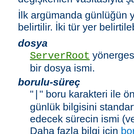
İlk argümanda günlüğün y
belirtilir. İki tür yer belirtileb
dosya
yönergesi
ServerRoot
bir dosya ismi.
borulu-süreç
"
" boru karakteri ile 
|
günlük bilgisini standar
edecek sürecin ismi (ve
Daha fazla bilgi için
bo