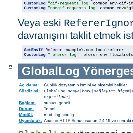
CustomLog
"gif-requests.log"
 common env
=
CustomLog
"nongif-requests.log"
 common env
=!
g
Veya eski
RefererIgno
davranışını taklit etmek is
SetEnvIf
Referer
CustomLog
"referer.log"
 referer env
=!
localref
GlobalLog
Yönerge
Açıklama:
Günlük dosyasının ismini ve biçemini belirler
Sözdizimi:
GlobalLog
dosya
|
boru
|
sağlayıcı
biçem
|
expr=
ifade
]
Bağlam:
sunucu geneli
Durum:
Temel
Modül:
mod_log_config
Uyumluluk:
Apache HTTP Sunucusunun 2.4.19 ve sonraki sür