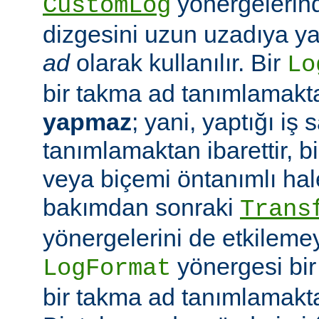
yönergelerin
CustomLog
dizgesini uzun uzadıya 
ad
olarak kullanılır. Bir
Lo
bir takma ad tanımlamak
yapmaz
; yani, yaptığı iş
tanımlamaktan ibarettir, 
veya biçemi öntanımlı hal
bakımdan sonraki
Trans
yönergelerini de etkilemey
yönergesi bi
LogFormat
bir takma ad tanımlamakt