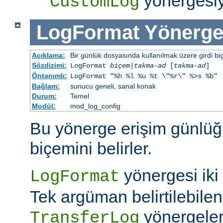
yönergesiym
CustomLog
LogFormat
Yönerge
Açıklama:
Bir günlük dosyasında kullanılmak üzere girdi bi
Sözdizimi:
LogFormat
biçem
|
takma-ad
[
takma-ad
]
Öntanımlı:
LogFormat "%h %l %u %t \"%r\" %>s %b"
Bağlam:
sunucu geneli, sanal konak
Durum:
Temel
Modül:
mod_log_config
Bu yönerge erişim günlüğ
biçemini belirler.
yönergesi iki ş
LogFormat
Tek argüman belirtilebile
yönergeleri
TransferLog