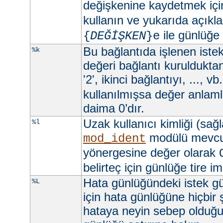
değişkenine kaydetmek iç
kullanın ve yukarıda açıkla
ile günlüğe
{
DEĞİŞKEN
}e
Bu bağlantıda işlenen istekl
%k
değeri bağlantı kurulduktan 
'2', ikinci bağlantıyı, ..., vb
kullanılmışsa değer anlamlı
daima 0’dır.
Uzak kullanıcı kimliği (sağ
%l
modülü mevc
mod_ident
yönergesine değer olarak
belirteç için günlüğe tire imi
Hata günlüğündeki istek gü
%L
için hata günlüğüne hiçbir
hataya neyin sebep olduğun