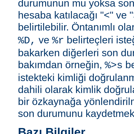
durumunun mu yoksa so
hesaba katılacağı "<" ve ">"
belirtilebilir. Öntanımlı ol
ve
belirteçleri is
%D,
%r
bakarken diğerleri son d
bakımdan örneğin,
be
%>s
istekteki kimliği doğrulanm
dahili olarak kimlik doğ
bir özkaynağa yönlendiril
son durumunu kaydetmekte 
Bazı Bilgiler