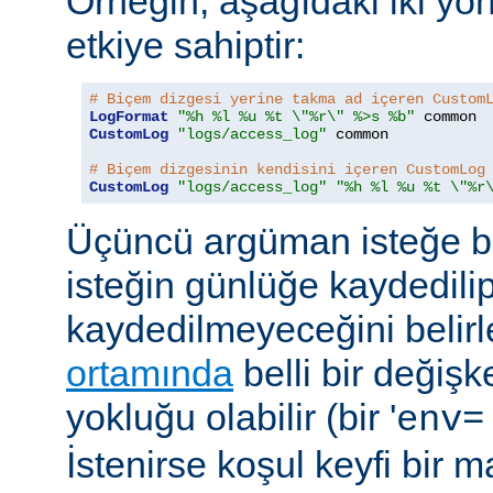
Örneğin, aşağıdaki iki yö
etkiye sahiptir:
# Biçem dizgesi yerine takma ad içeren Custom
LogFormat
"%h %l %u %t \"%r\" %>s %b"
CustomLog
"logs/access_log"
 common

# Biçem dizgesinin kendisini içeren CustomLog
CustomLog
"logs/access_log"
"%h %l %u %t \"%r
Üçüncü argüman isteğe bağ
isteğin günlüğe kaydedili
kaydedilmeyeceğini belirl
ortamında
belli bir değişk
yokluğu olabilir (bir '
env=
İstenirse koşul keyfi bir 