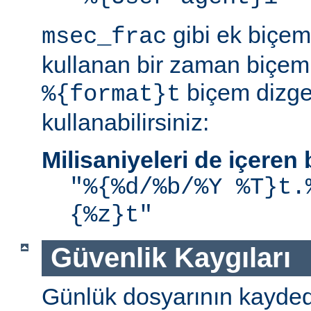
gibi ek biçem 
msec_frac
kullanan bir zaman biçemi
biçem dizge
%{format}t
kullanabilirsiniz:
Milisaniyeleri de içere
"%{%d/%b/%Y %T}t.
{%z}t"
Güvenlik Kaygıları
Günlük dosyarının kaydedi