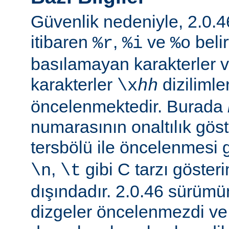
Güvenlik nedeniyle, 2.0
itibaren
,
ve
belir
%r
%i
%o
basılamayan karakterler v
karakterler
dizilimle
\x
hh
öncelenmektedir. Burada
numarasının onaltılık göste
tersbölü ile öncelenmesi
,
gibi C tarzı gösteri
\n
\t
dışındadır. 2.0.46 sürüm
dizgeler öncelenmezdi v